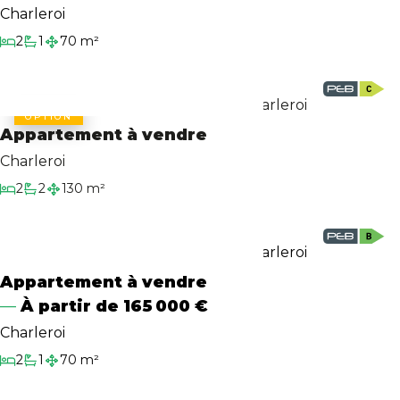
Charleroi
2
1
70 m²
Chambres
Salle de bain
Surface habitable
OPTION
Appartement à vendre
Charleroi
2
2
130 m²
Chambres
Salles de bain
Surface habitable
Appartement à vendre
À partir de
165 000 €
Charleroi
2
1
70 m²
Chambres
Salle de bain
Surface habitable