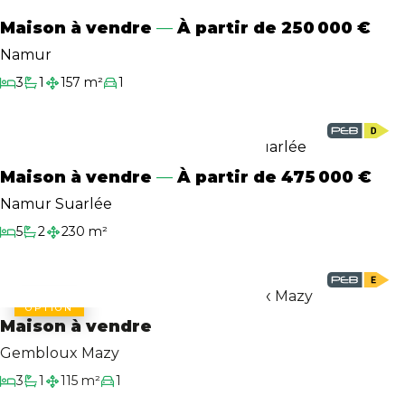
Maison à vendre
À partir de
250 000 €
Biens Signature
Namur
L'agence
3
1
157 m²
1
Chambres
Salle de bain
Surface habitable
Garage/Parking
Estimation
Maison à vendre
À partir de
475 000 €
Contact
Namur Suarlée
5
2
230 m²
Chambres
Salles de bain
Surface habitable
OPTION
Maison à vendre
Gembloux Mazy
3
1
115 m²
1
Chambres
Salle de bain
Surface habitable
Garage/Parking