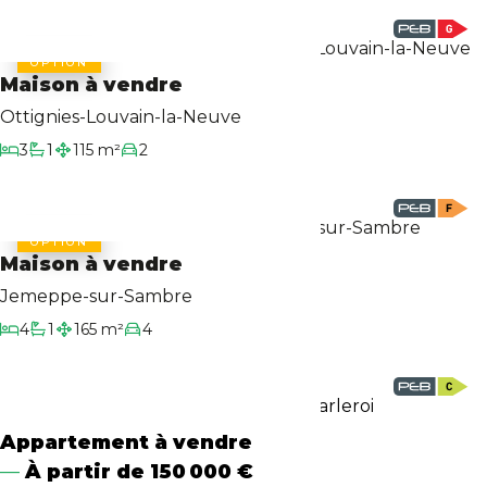
OPTION
Maison à vendre
Ottignies-Louvain-la-Neuve
3
1
115 m²
2
Chambres
Salle de bain
Surface habitable
Garage/Parking
OPTION
Maison à vendre
Jemeppe-sur-Sambre
4
1
165 m²
4
Chambres
Salle de bain
Surface habitable
Garage/Parking
Appartement à vendre
À partir de
150 000 €