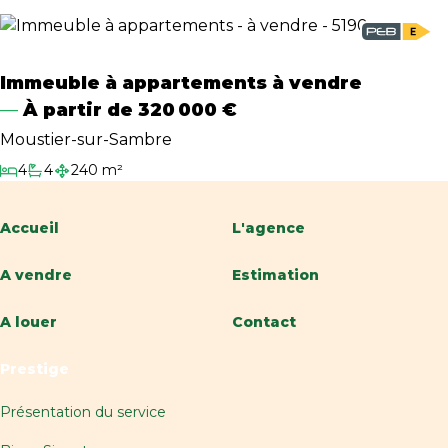
Immeuble à appartements à vendre
À partir de
320 000 €
Moustier-sur-Sambre
4
4
240 m²
Chambres
Salles de bain
Surface habitable
Accueil
L'agence
A vendre
Estimation
A louer
Contact
Prestige
Présentation du service