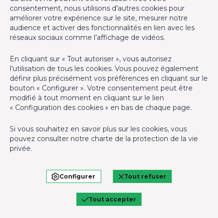
Couverture valable pour les activités réalisées en Belgique
consentement, nous utilisons d’autres cookies pour
améliorer votre expérience sur le site, mesurer notre
audience et activer des fonctionnalités en lien avec les
Agent immobilier intermédiaire agréé IPI sous le numéro
réseaux sociaux comme l’affichage de vidéos.
507.554 en Belgique
N° entreprise : TVA BE0794.835.519
En cliquant sur « Tout autoriser », vous autorisez
l’utilisation de tous les cookies. Vous pouvez également
Instance de contrôle: IPI, rue du Luxembourg 16B, 1000
définir plus précisément vos préférences en cliquant sur le
Bruxelles - Soumis au
code déontologique de l’ IPI
bouton « Configurer ». Votre consentement peut être
modifié à tout moment en cliquant sur le lien
RC professionnelle et cautionnement via AXA Belgium SA –
« Configuration des cookies » en bas de chaque page.
police n° 730.390.160
Si vous souhaitez en savoir plus sur les cookies, vous
Responsable de la prévention anti-blanchiment et COVID 19 -
pouvez consulter notre
charte de la protection de la vie
Laurence GHIGNY
privée
.
Conditions générales d'utilisation du site
Configurer
Tout refuser
Charte de la protection de la vie privée
Conditions générales d'utilisation du site
Charte de la protection de la vie privée
Tout accepter
Configuration des cookies