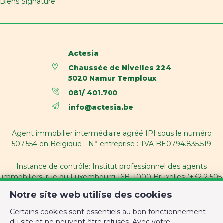
Biens Signature
Actesia
Chaussée de Nivelles 224
5020 Namur Temploux
081/ 401.700
info@actesia.be
Agent immobilier intermédiaire agréé IPI sous le numéro
507.554 en Belgique - N° entreprise : TVA BE0794.835.519
Instance de contrôle: Institut professionnel des agents
immobiliers, rue du Luxembourg 16B, 1000 Bruxelles (+32 2 505
38 50 - info@ipi.be) - Soumis au
code déontologique de l’ IPI
Notre site web utilise des cookies
RC professionnelle et cautionnement via AXA Belgium SA,
Certains cookies sont essentiels au bon fonctionnement
Place du Trône 1, 1000 Bruxelles – police n° 730.390.160.
du site et ne peuvent être refusés. Avec votre