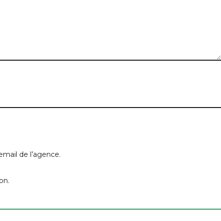
ue vous recherchez
Type de bien
Nombre de chambres
email de l’agence.
on.