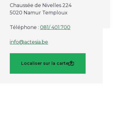
Chaussée de Nivelles 224
5020 Namur Temploux
Téléphone :
081/ 401.700
info@actesia.be
Localiser sur la carte