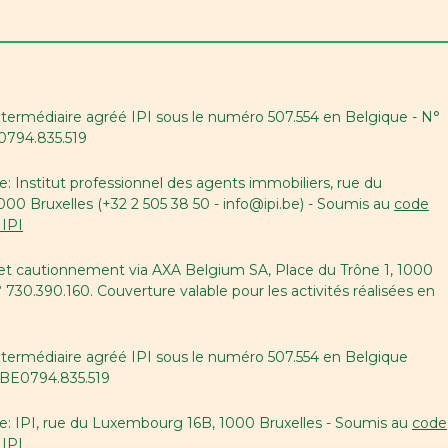
ntermédiaire agréé IPI sous le numéro 507.554 en Belgique - N°
E0794.835.519
e: Institut professionnel des agents immobiliers, rue du
0 Bruxelles (+32 2 505 38 50 - info@ipi.be) - Soumis au
code
 IPI
 et cautionnement via AXA Belgium SA, Place du Trône 1, 1000
° 730.390.160. Couverture valable pour les activités réalisées en
ntermédiaire agréé IPI sous le numéro 507.554 en Belgique
A BE0794.835.519
le: IPI, rue du Luxembourg 16B, 1000 Bruxelles - Soumis au
code
 IPI