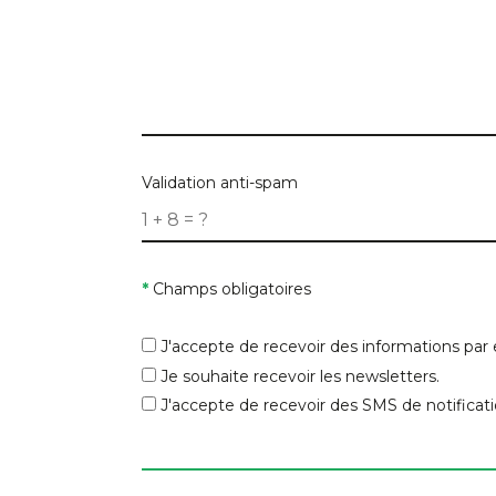
Précisez les caractéristiques du bien q
But
Validation anti-spam
Prix maximum
*
Champs obligatoires
Codes postaux
*
J'accepte de recevoir des informations par 
Je souhaite recevoir les newsletters.
J'accepte de recevoir des SMS de notificati