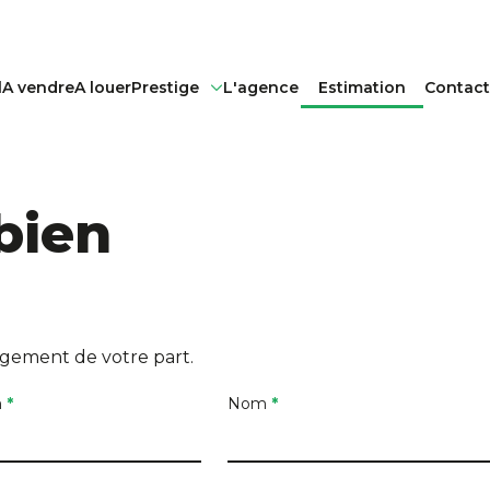
l
A vendre
A louer
Prestige
L'agence
Estimation
Contact
bien
agement de votre part.
m
*
Nom
*