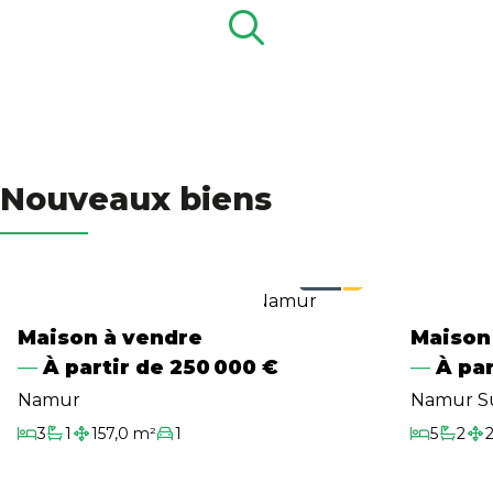
Biens Signature
Search
L'agence
Estimation
Nouveaux biens
Contact
Maison à vendre
Maison
À partir de
250 000 €
À par
Namur
Namur S
3
1
157,0 m²
1
5
2
Chambres
Salle de bain
Surface habitable
Garage/Parking
Chambres
Salles 
Sur