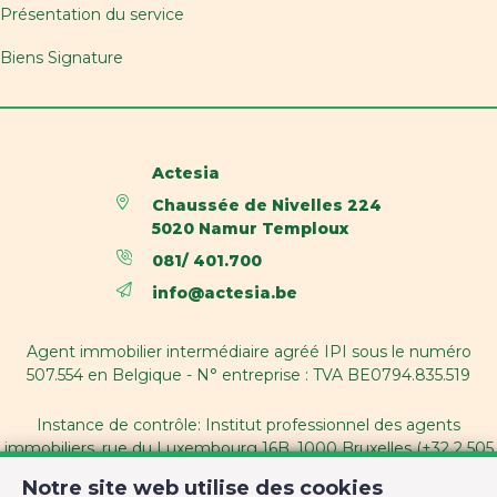
Présentation du service
Biens Signature
Actesia
Chaussée de Nivelles 224
5020 Namur Temploux
081/ 401.700
info@actesia.be
Agent immobilier intermédiaire agréé IPI sous le numéro
507.554 en Belgique - N° entreprise : TVA BE0794.835.519
Instance de contrôle: Institut professionnel des agents
immobiliers, rue du Luxembourg 16B, 1000 Bruxelles (+32 2 505
38 50 - info@ipi.be) - Soumis au
code déontologique de l’ IPI
Notre site web utilise des cookies