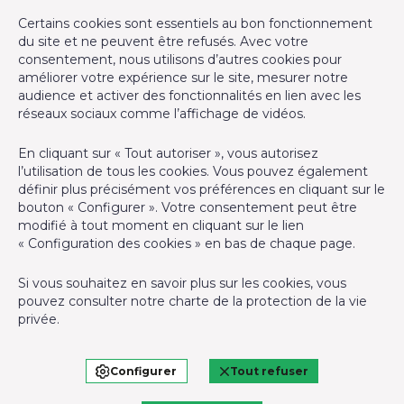
RC professionnelle et cautionnement via AXA Belgium SA,
Certains cookies sont essentiels au bon fonctionnement
Place du Trône 1, 1000 Bruxelles – police n° 730.390.160.
du site et ne peuvent être refusés. Avec votre
Couverture valable pour les activités réalisées en Belgique
consentement, nous utilisons d’autres cookies pour
améliorer votre expérience sur le site, mesurer notre
audience et activer des fonctionnalités en lien avec les
Agent immobilier intermédiaire agréé IPI sous le numéro
réseaux sociaux comme l’affichage de vidéos.
507.554 en Belgique
N° entreprise : TVA BE0794.835.519
En cliquant sur « Tout autoriser », vous autorisez
l’utilisation de tous les cookies. Vous pouvez également
Instance de contrôle: IPI, rue du Luxembourg 16B, 1000
définir plus précisément vos préférences en cliquant sur le
Bruxelles - Soumis au
code déontologique de l’ IPI
bouton « Configurer ». Votre consentement peut être
modifié à tout moment en cliquant sur le lien
RC professionnelle et cautionnement via AXA Belgium SA –
« Configuration des cookies » en bas de chaque page.
police n° 730.390.160
Si vous souhaitez en savoir plus sur les cookies, vous
Responsable de la prévention anti-blanchiment et COVID 19 -
pouvez consulter notre
charte de la protection de la vie
Laurence GHIGNY
privée
.
Conditions générales d'utilisation du site
Configurer
Tout refuser
Charte de la protection de la vie privée
Conditions générales d'utilisation du site