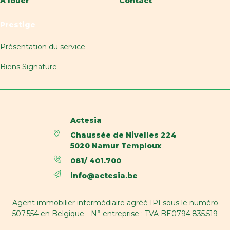
A louer
Contact
Parking
Non
Prestige
Surface habitable
70 m²
Présentation du service
Disponibilité
à l'acte
Biens Signature
Bâtiment
Année de construction
1959
Actesia
Parking intérieur
Non
Chaussée de Nivelles 224
5020 Namur Temploux
Parking extérieur
Non
081/ 401.700
info@actesia.be
Année de rénovation
2015
Agent immobilier intermédiaire agréé IPI sous le numéro
Nom, catégorie & situation
507.554 en Belgique - N° entreprise : TVA BE0794.835.519