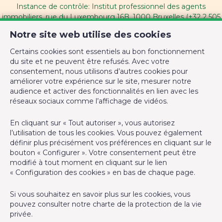
Instance de contrôle: Institut professionnel des agents
Etage
2
immobiliers, rue du Luxembourg 16B, 1000 Bruxelles (+32 2 505
38 50 - info@ipi.be) - Soumis au
code déontologique de l’ IPI
Nombre d'étages (numéro)
3
Notre site web utilise des cookies
RC professionnelle et cautionnement via AXA Belgium SA,
Certains cookies sont essentiels au bon fonctionnement
Equipement de base
Place du Trône 1, 1000 Bruxelles – police n° 730.390.160.
du site et ne peuvent être refusés. Avec votre
Couverture valable pour les activités réalisées en Belgique
consentement, nous utilisons d’autres cookies pour
améliorer votre expérience sur le site, mesurer notre
Accès handicapés
Non
audience et activer des fonctionnalités en lien avec les
Agent immobilier intermédiaire agréé IPI sous le numéro
réseaux sociaux comme l’affichage de vidéos.
507.554 en Belgique
Cuisine
Oui
N° entreprise : TVA BE0794.835.519
En cliquant sur « Tout autoriser », vous autorisez
Air conditionné
Non
l’utilisation de tous les cookies. Vous pouvez également
Instance de contrôle: IPI, rue du Luxembourg 16B, 1000
définir plus précisément vos préférences en cliquant sur le
Bruxelles - Soumis au
code déontologique de l’ IPI
Chauffage (ind/coll) (type (ind/coll))
individuel
bouton « Configurer ». Votre consentement peut être
modifié à tout moment en cliquant sur le lien
RC professionnelle et cautionnement via AXA Belgium SA –
Ascenseur
Non
« Configuration des cookies » en bas de chaque page.
police n° 730.390.160
Si vous souhaitez en savoir plus sur les cookies, vous
Double vitrage
Oui
Responsable de la prévention anti-blanchiment et COVID 19 -
pouvez consulter notre
charte de la protection de la vie
Laurence GHIGNY
privée
.
Chauffage (Format/energie)
gaz (chau. centr.)