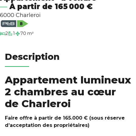
À partir de 165 000 €
Biens Signature
6000 Charleroi
L'agence
chambres
2
1
70 m²
salle de bain
Estimation
Description
Contact
Appartement lumineux
2 chambres au cœur
de Charleroi
Faire offre à partir de 165.000 € (sous réserve
d’acceptation des propriétaires)