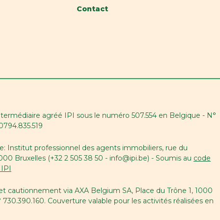
Contact
ntermédiaire agréé IPI sous le numéro 507.554 en Belgique - N°
E0794.835.519
e: Institut professionnel des agents immobiliers, rue du
0 Bruxelles (+32 2 505 38 50 - info@ipi.be) - Soumis au
code
 IPI
 et cautionnement via AXA Belgium SA, Place du Trône 1, 1000
° 730.390.160. Couverture valable pour les activités réalisées en