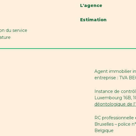
ilité
en fonct. du locataire
L'agence
Estimation
on du service
intérieur
Non
ature
e rénovation
2015
Agent immobilier i
entreprise : TVA B
 d'étages
3
Instance de contrôl
Luxembourg 16B, 100
déontologique de l’
RC professionnelle
Oui
Bruxelles – police n
Belgique
e (ind/coll) (type (ind/coll))
individuel