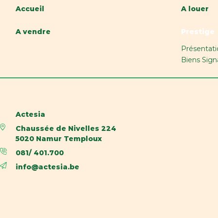
Surface habitable
70 m²
Disponib
Accueil
A louer
Bâtiment
A vendre
Prestige
Présentati
Année de construction
1958
Parking 
Biens Sign
Parking extérieur
Non
Année d
Nom, catégorie & situation
Actesia
Chaussée de Nivelles 224
Etage
3
Nombre
5020 Namur Temploux
081/ 401.700
Equipement de base
info@actesia.be
Accès handicapés
Non
Cuisine
Air conditionné
Non
Chauffag