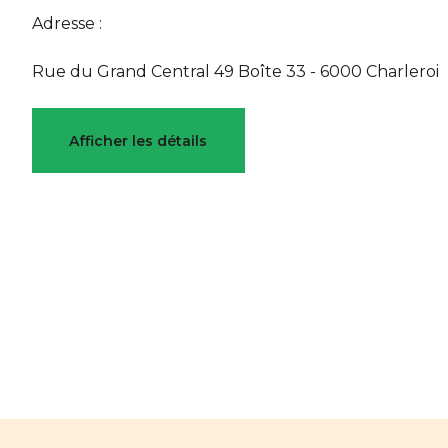
Adresse :
Rue du Grand Central 49 Boîte 33 - 6000 Charleroi
Caractéristiques
Afficher les détails
Général
Référence
7685120
Catégor
Meublé
Non
Nombre
Nombre de salles de bain
1
Garage
Terrasse
Non
Parking