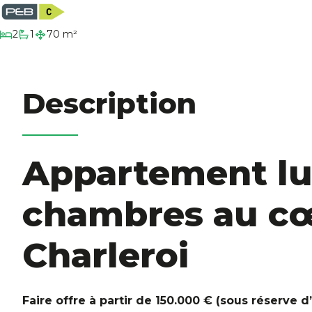
chambres
2
1
70 m²
salle de bain
Description
Appartement l
chambres au c
Charleroi
Faire offre à partir de 150.000 € (sous réserve d