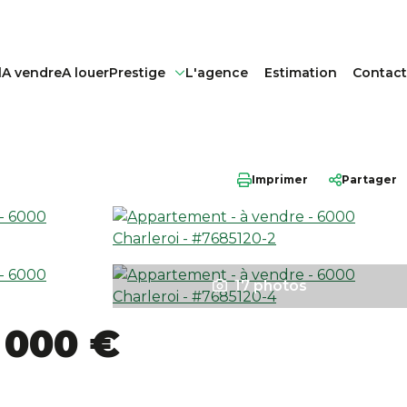
l
A vendre
A louer
Prestige
L'agence
Estimation
Contact
Imprimer
Partager
17 photos
 000 €