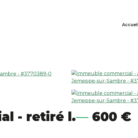
Accuei
- retiré l.
600 €