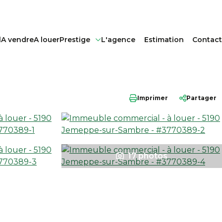
l
A vendre
A louer
Prestige
L'agence
Estimation
Contact
Imprimer
Partager
17 photos