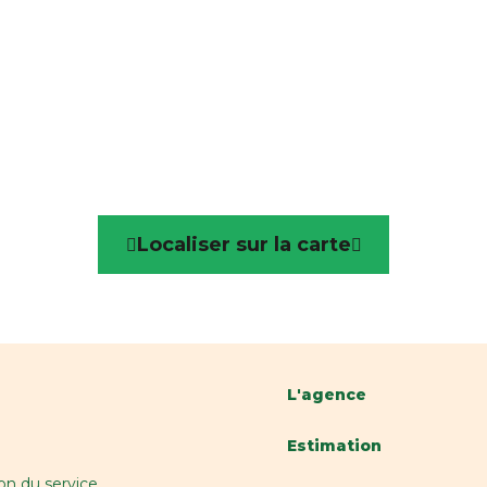
ie
Immeuble commercial
Localiser sur la carte
L'agence
Estimation
on du service