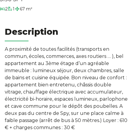
chambres
2
1
67 m²
Biens Signature
salle de bain
L'agence
Description
Estimation
A proximité de toutes facilités (transports en
commun, écoles, commerces, axes routiers … ), bel
Contact
appartement au 3ème étage d’un agréable
immeuble : lumineux séjour, deux chambres, salle
de bains et cuisine équipée. Bon niveau de confort :
appartement bien entretenu, châssis double
vitrage, chauffage électrique avec accumulateur,
électricité bi-horaire, espaces lumineux, parlophone
et cave commune pour le dépôt des poubelles. A
deux pas du centre de Spy, sur une place calme à
faible passage (arrêt de bus à 50 mètres.) Loyer : 610
€ + charges communes : 30 €