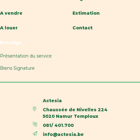
Surface habitable
67 m²
A vendre
Estimation
Disponibilité
immédiatement
A louer
Contact
Nom, catégorie & situation
Prestige
Nombre d'étages
3
Présentation du service
Biens Signature
Bâtiment
Parking extérieur
Oui
Actesia
Equipement de base
Chaussée de Nivelles 224
5020 Namur Temploux
Cuisine
Oui
081/ 401.700
info@actesia.be
Chauffage (ind/coll) (type (ind/coll))
individuel