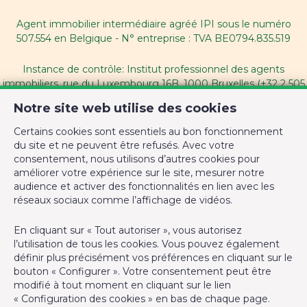
Chauffage (type)
electrique
Agent immobilier intermédiaire agréé IPI sous le numéro
507.554 en Belgique - N° entreprise : TVA BE0794.835.519
Type de cuisine
équipée
Instance de contrôle: Institut professionnel des agents
Sdb (type)
bain
immobiliers, rue du Luxembourg 16B, 1000 Bruxelles (+32 2 505
38 50 - info@ipi.be) - Soumis au
code déontologique de l’ IPI
Notre site web utilise des cookies
En chiffres
RC professionnelle et cautionnement via AXA Belgium SA,
Certains cookies sont essentiels au bon fonctionnement
Place du Trône 1, 1000 Bruxelles – police n° 730.390.160.
du site et ne peuvent être refusés. Avec votre
Nbre de toilette(s) (nombre)
1
Couverture valable pour les activités réalisées en Belgique
consentement, nous utilisons d’autres cookies pour
améliorer votre expérience sur le site, mesurer notre
audience et activer des fonctionnalités en lien avec les
Chambre 1 (surface)
13 m²
Agent immobilier intermédiaire agréé IPI sous le numéro
réseaux sociaux comme l’affichage de vidéos.
507.554 en Belgique
N° entreprise : TVA BE0794.835.519
Chambre 2 (surface)
8 m²
En cliquant sur « Tout autoriser », vous autorisez
l’utilisation de tous les cookies. Vous pouvez également
Instance de contrôle: IPI, rue du Luxembourg 16B, 1000
Surface nette
67 m²
définir plus précisément vos préférences en cliquant sur le
Bruxelles - Soumis au
code déontologique de l’ IPI
bouton « Configurer ». Votre consentement peut être
Salle de bain 1 (surface)
1 m²
modifié à tout moment en cliquant sur le lien
RC professionnelle et cautionnement via AXA Belgium SA –
« Configuration des cookies » en bas de chaque page.