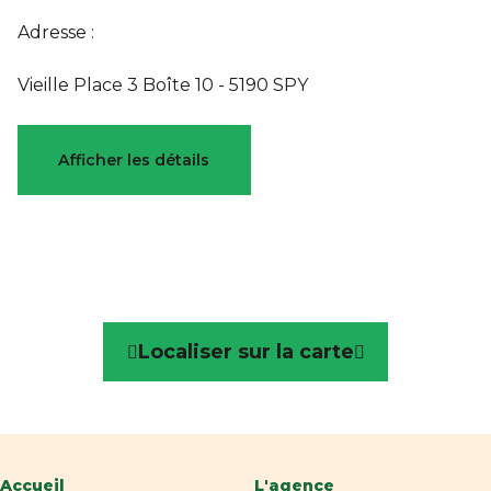
Adresse :
Vieille Place 3 Boîte 10 - 5190 SPY
Caractéristiques
Afficher les détails
Général
Référence
3029718
Catégorie
Appartement
Localiser sur la carte
Nombre de chambres
2
Nombre de salles de bain
1
Parking
Oui
Accueil
L'agence